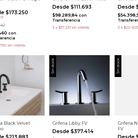
$111.693
$
$173.250
$98.289,84
$54.398,
con
FF
Transferencia
Transfere
462
3
x
$37.231
sin interés
3
x
$20.605
.460
con
ferencia
.750
sin interés
Sin stock
Sin stock
ia Black Velvet
Griferia 
Griferia Libby FV
no
FV
$377.414
$213.883
$