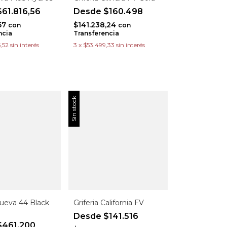
61.816,56
$160.498
57
$141.238,24
con
con
ncia
Transferencia
,52
sin interés
3
x
$53.499,33
sin interés
Sin stock
Nueva 44 Black
Griferia California FV
$141.516
461.200