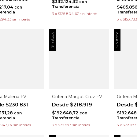
$332.124,32
con
217,04
$405.85
Transferencia
con
ferencia
Transfere
3
x
$125.804,67
sin interés
.294,33
sin interés
3
x
$153.733
Sin stock
Sin stock
ria Malena FV
Griferia Margot Cruz FV
Griferia 
$230.831
$218.919
$
131,28
$192.648,72
$192.648
con
con
ferencia
Transferencia
Transfere
.943,67
sin interés
3
x
$72.973
sin interés
3
x
$72.973