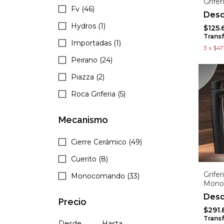
Grife
Fv (46)
Hydros (1)
$125.
Trans
Importadas (1)
3
x
$47
Peirano (24)
Piazza (2)
Roca Griferia (5)
Mecanismo
Cierre Cerámico (49)
Cuerito (8)
Grife
Monocomando (33)
Mono
Precio
$291.
Trans
Desde
Hasta