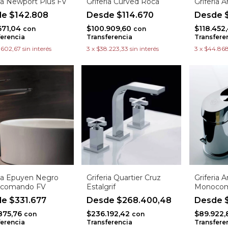
ria Newport Plus FV
Griferia Curved Roca
Griferia 
$142.808
$114.670
$
671,04
$100.909,60
$118.452
con
con
ferencia
Transferencia
Transfere
.602,67
sin interés
3
x
$38.223,33
sin interés
3
x
$44.868
ria Epuyen Negro
Griferia Quartier Cruz
Griferia A
comando FV
Estalgrif
Monocom
$331.677
$268.400,48
$
875,76
$236.192,42
$89.922
con
con
ferencia
Transferencia
Transfere