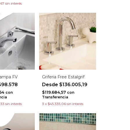
,67
sin interés
 Pampa FV
Griferia Free Estalgrif
98.578
$136.005,19
,64
$119.684,57
con
con
ncia
Transferencia
,33
sin interés
3
x
$45.335,06
sin interés