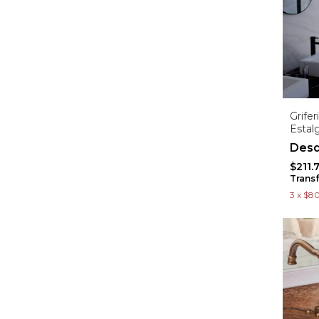
Grifer
Estalg
$211.
Trans
3
x
$80