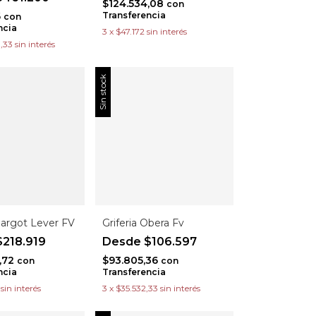
$124.534,08
con
6
Transferencia
con
ncia
3
x
$47.172
sin interés
,33
sin interés
Sin stock
Margot Lever FV
Griferia Obera Fv
218.919
$106.597
,72
$93.805,36
con
con
ncia
Transferencia
sin interés
3
x
$35.532,33
sin interés