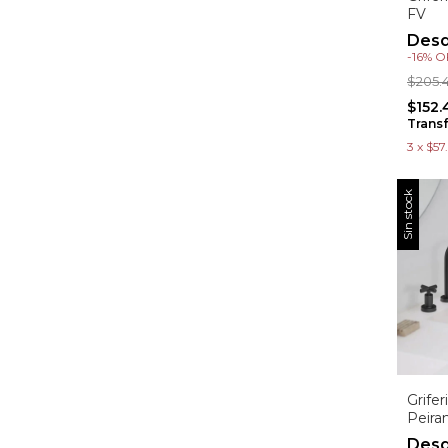
FV
-
16
%
O
$205.
$152
Trans
3
x
$57
Sin stock
Grifer
Peira