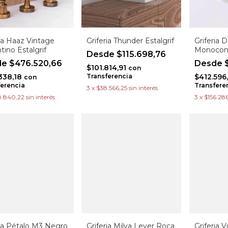
ria Haaz Vintage
Griferia Thunder Estalgrif
Griferia 
tino Estalgrif
Monocom
$115.698,76
$476.520,66
$
$101.814,91
con
338,18
Transferencia
$412.596
con
ferencia
Transfere
3
x
$38.566,25
sin interés
8.840,22
sin interés
3
x
$156.28
ria Pétalo M3 Negro
Griferia Milva Lever Roca
Griferia 