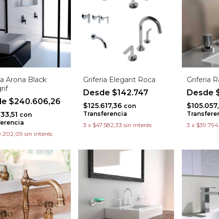
ia Arona Black
Griferia Elegant Roca
Griferia 
rif
$142.747
$
$240.606,26
$125.617,36
$105.057
con
733,51
Transferencia
Transfere
con
ferencia
3
x
$47.582,33
sin interés
3
x
$39.794
.202,09
sin interés