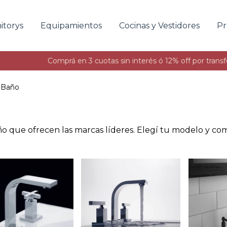
itorys
Equipamientos
Cocinas y Vestidores
Pr
Comprá en 3 cuotas sin interés ó 12% off por transferencia
As
e Baño
baño que ofrecen las marcas líderes. Elegí tu modelo y c