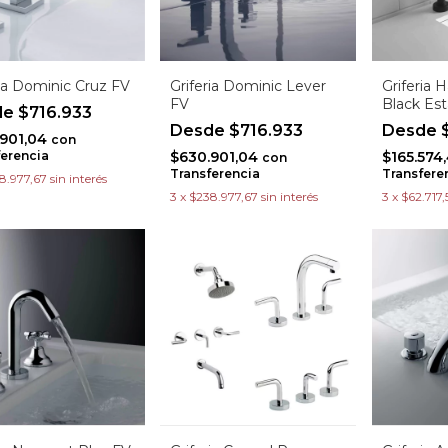
ria Dominic Cruz FV
Griferia Dominic Lever
Griferia 
FV
Black Esta
$716.933
$716.933
$
.901,04
con
ferencia
$630.901,04
$165.574
con
Transferencia
Transfere
8.977,67
sin interés
3
x
$238.977,67
sin interés
3
x
$62.717,