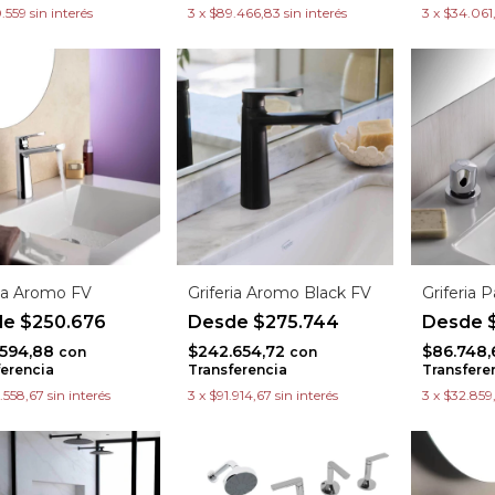
0.559
sin interés
3
x
$89.466,83
sin interés
3
x
$34.061
ria Aromo FV
Griferia Aromo Black FV
Griferia
$250.676
$275.744
$
.594,88
$242.654,72
$86.748
con
con
ferencia
Transferencia
Transfere
.558,67
sin interés
3
x
$91.914,67
sin interés
3
x
$32.859