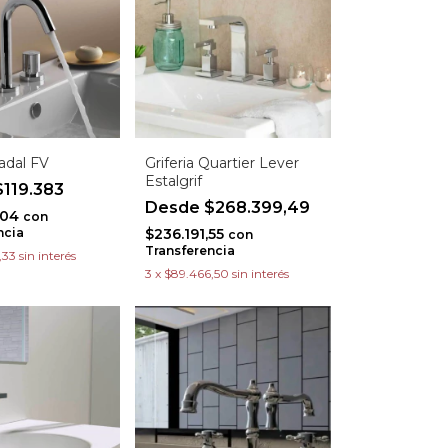
Radal FV
Griferia Quartier Lever
Estalgrif
119.383
$268.399,49
,04
con
ncia
$236.191,55
con
Transferencia
,33
sin interés
3
x
$89.466,50
sin interés