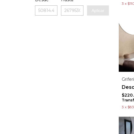
3
x
$11
Aplicar
Grife
$220
Trans
3
x
$83