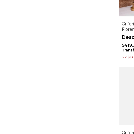
Grife
Floren
$419.
Trans
3
x
$15
Grife