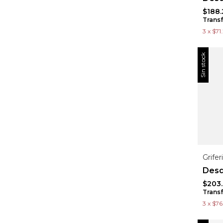
$188.
Trans
3
x
$71
Sin stock
Grife
$203.
Trans
3
x
$76