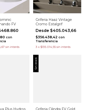
Dominic
Griferia Haaz Vintage
ando FV
Cromo Estalgrif
468.860
$405.043,66
,80
$356.438,42
con
con
ncia
Transferencia
6,67
sin interés
3
x
$135.014,55
sin interés
Sin stock
Viva Plus Hydros
Griferia Cilindra FV Gold