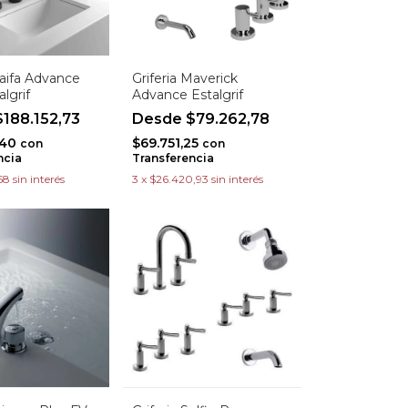
Haifa Advance
Griferia Maverick
lgrif
Advance Estalgrif
188.152,73
$79.262,78
,40
$69.751,25
con
con
ncia
Transferencia
58
sin interés
3
x
$26.420,93
sin interés