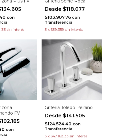
Arizona Plus FV
Griferia Selfie Roca
134.605
$118.077
,40
$103.907,76
con
con
ncia
Transferencia
,33
sin interés
3
x
$39.359
sin interés
rizona
Griferia Toledo Peirano
ando FV
$141.505
102.185
$124.524,40
con
,80
Transferencia
con
ncia
3
x
$47.168,33
sin interés