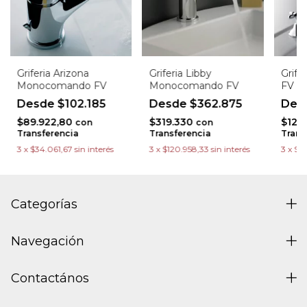
Griferia Arizona
Griferia Libby
Grife
Monocomando FV
Monocomando FV
FV
$102.185
$362.875
$89.922,80
$319.330
$125
con
con
Transferencia
Transferencia
Trans
3
x
$34.061,67
sin interés
3
x
$120.958,33
sin interés
3
x
$47
Categorías
Navegación
Contactános