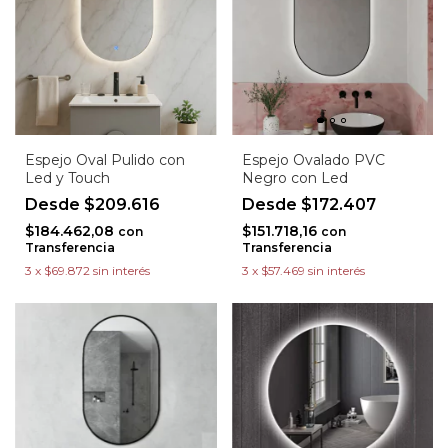
Espejo Oval Pulido con
Espejo Ovalado PVC
Led y Touch
Negro con Led
$209.616
$172.407
$184.462,08
$151.718,16
con
con
Transferencia
Transferencia
3
x
$69.872
sin interés
3
x
$57.469
sin interés