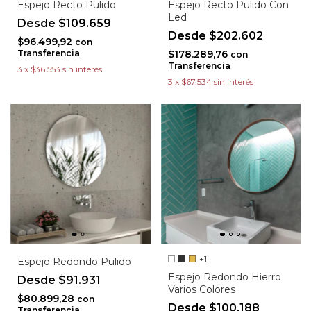
Espejo Recto Pulido
Espejo Recto Pulido Con
Led
$109.659
$202.602
$96.499,92
con
Transferencia
$178.289,76
con
Transferencia
3
x
$36.553
sin interés
3
x
$67.534
sin interés
+1
Espejo Redondo Pulido
Espejo Redondo Hierro
$91.931
Varios Colores
$80.899,28
con
$100.188
Transferencia