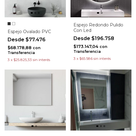
Espejo Redondo Pulido
Con Led
Espejo Ovalado PVC
$196.758
$77.476
$173.147,04
con
$68.178,88
con
Transferencia
Transferencia
3
x
$65.586
sin interés
3
x
$25.825,33
sin interés