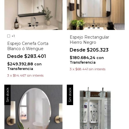
+1
Espejo Rectangular
Hierro Negro
Espejo Cenefa Corta
Blanco ó Wengue
$205.323
$283.401
$180.684,24
con
Transferencia
$249.392,88
con
Transferencia
3
x
$68.441
sin interés
3
x
$94.467
sin interés
Sin stock
Sin stock