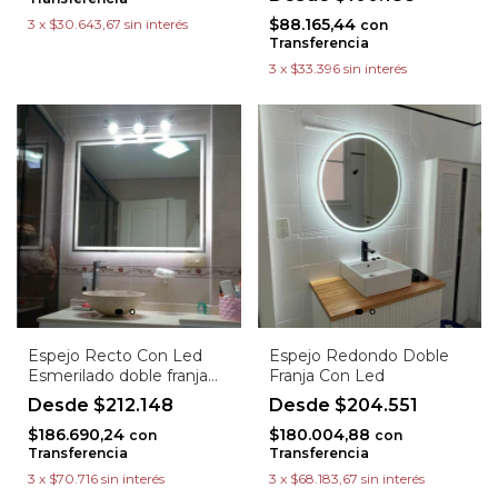
$88.165,44
3
x
$30.643,67
sin interés
con
Transferencia
3
x
$33.396
sin interés
Espejo Recto Con Led
Espejo Redondo Doble
Esmerilado doble franja
Franja Con Led
Art. 7020
$212.148
$204.551
$186.690,24
$180.004,88
con
con
Transferencia
Transferencia
3
x
$70.716
sin interés
3
x
$68.183,67
sin interés