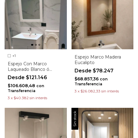
+1
Espejo Marco Madera
Eucalipto
Espejo Con Marco
Laqueado Blanco ó
$78.247
Wengue
$121.146
$68.857,36
con
Transferencia
$106.608,48
con
Transferencia
3
x
$26.082,33
sin interés
3
x
$40.382
sin interés
Sin stock