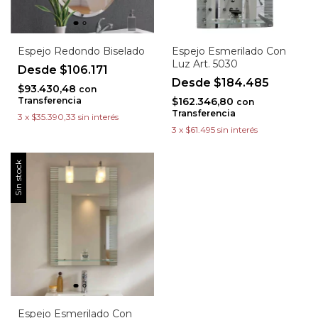
Espejo Redondo Biselado
Espejo Esmerilado Con
Luz Art. 5030
$106.171
$184.485
$93.430,48
con
Transferencia
$162.346,80
con
Transferencia
3
x
$35.390,33
sin interés
3
x
$61.495
sin interés
Sin stock
Espejo Esmerilado Con