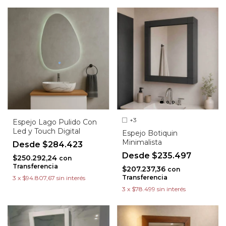
+3
Espejo Lago Pulido Con
Led y Touch Digital
Espejo Botiquin
Minimalista
$284.423
$235.497
$250.292,24
con
Transferencia
$207.237,36
con
Transferencia
3
x
$94.807,67
sin interés
3
x
$78.499
sin interés