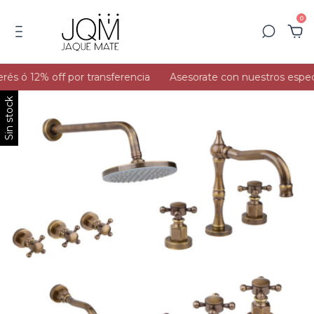
0
és ó 12% off por transferencia
Asesorate con nuestros especia
Sin stock