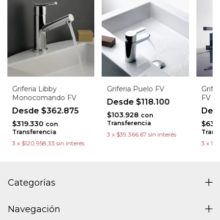
Griferia Libby
Griferia Puelo FV
Grife
Monocomando FV
FV
$118.100
$362.875
$103.928
con
$319.330
Transferencia
$630
con
Transferencia
Trans
3
x
$39.366,67
sin interés
3
x
$120.958,33
sin interés
3
x
$23
Categorías
Navegación