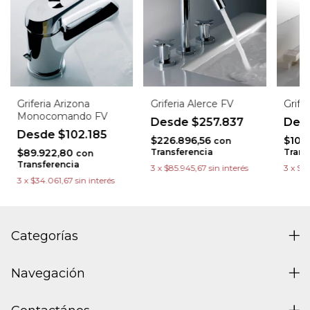
Griferia Arizona
Griferia Alerce FV
Grife
Monocomando FV
$257.837
$102.185
$226.896,56
$106
con
$89.922,80
Transferencia
Trans
con
Transferencia
3
x
$85.945,67
sin interés
3
x
$4
3
x
$34.061,67
sin interés
Categorías
Navegación