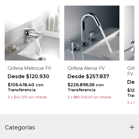
Griferia Melincue FV
Griferia Alerce FV
Grife
FV
$120.930
$257.837
$106.418,40
$226.896,56
con
con
Transferencia
Transferencia
$125
Trans
3
x
$40.310
sin interés
3
x
$85.945,67
sin interés
3
x
$47
Categorías