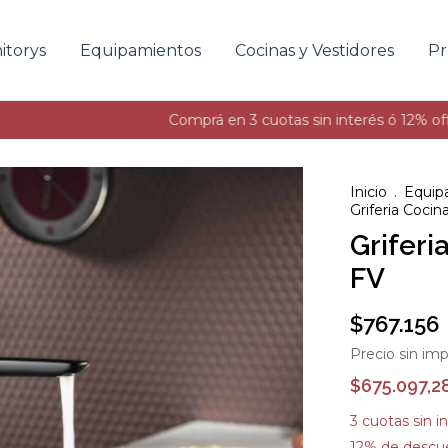
itorys
Equipamientos
Cocinas y Vestidores
Pr
Comprá en 3 cuotas sin interés ó 12% off por 
Inicio
.
Equip
Griferia Coci
Grifer
FV
$767.156
Precio sin im
$675.097,2
3
cuotas sin i
12% de descu