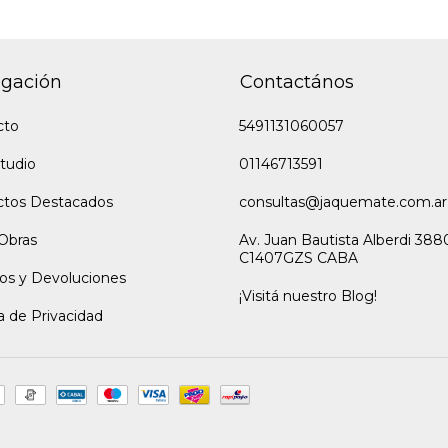
gación
Contactános
cto
5491131060057
tudio
01146713591
ctos Destacados
consultas@jaquemate.com.ar
Obras
Av. Juan Bautista Alberdi 388
C1407GZS CABA
os y Devoluciones
¡Visitá nuestro Blog!
ca de Privacidad