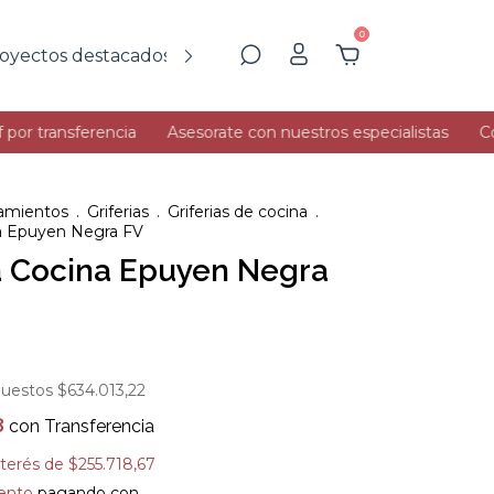
0
oyectos destacados
Más Info
transferencia
Asesorate con nuestros especialistas
Comprá 
amientos
.
Griferias
.
Griferias de cocina
.
na Epuyen Negra FV
ia Cocina Epuyen Negra
puestos
$634.013,22
8
con
Transferencia
nterés de
$255.718,67
ento
pagando con