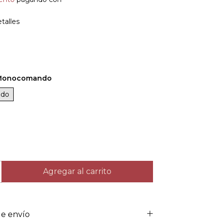
talles
Monocomando
do
e envío