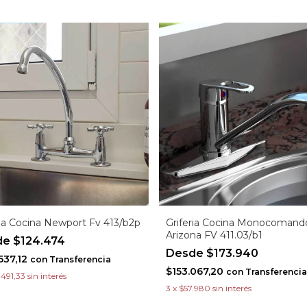
ria Cocina Newport Fv 413/b2p
Griferia Cocina Monocomand
Arizona FV 411.03/b1
$124.474
$173.940
537,12
con
Transferencia
$153.067,20
con
Transferencia
.491,33
sin interés
3
x
$57.980
sin interés