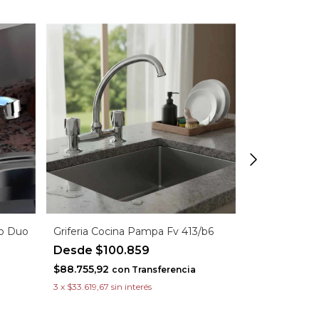
o Duo
Griferia Cocina Pampa Fv 413/b6
Griferia Coc
411.04/D8
$100.859
$53
$88.755,92
con
Transferencia
$466.430,8
3
x
$33.619,67
sin interés
3
x
$176.678,33