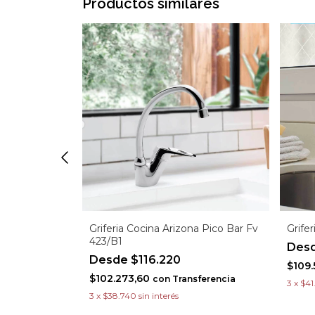
Productos similares
Griferia Cocina Arizona Pico Bar Fv
Grife
423/B1
Pico Flexible
$116.220
8
$109.
$102.273,60
con
Transferencia
erencia
3
x
$41
3
x
$38.740
sin interés